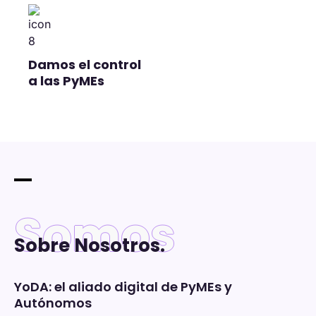
Damos el control
a las PyMEs
Somos
Sobre Nosotros.
YoDA: el aliado digital de PyMEs y
Autónomos